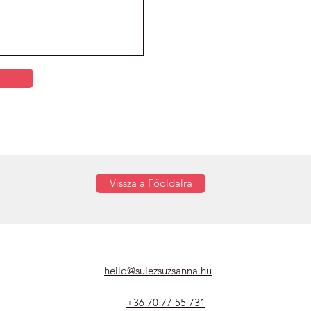
Vissza a Főoldalra
hello@sulezsuzsanna.hu
+36 70 77 55 731