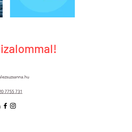
bizalommal!
lezsuzsanna.hu
20 7755 731