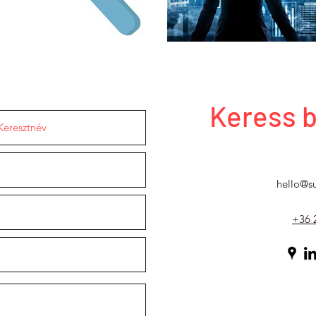
Keress 
hello@su
+36 