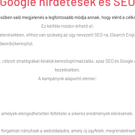
Google hirdetések és SE
esőben való megjelenés a legfontosabb módja annak, hogy elérd a cél
Ez kétféle módon érhető el:
jelenésekben, ehhez van szükség az úgy nevezett SEO-ra, (Search Eng
dwords) keresztül.
, célzott stratégiákat kínálok keresőoptimalizálás, azaz SEO és Googl
kezelésében.
A kampányok alapvető elemei:
amelyek elengedhetetlen feltételei a sikeres eredmények elérésének.
 forgalmat irányítsak a weboldaladra, amely új ügyfelek, megrendelése