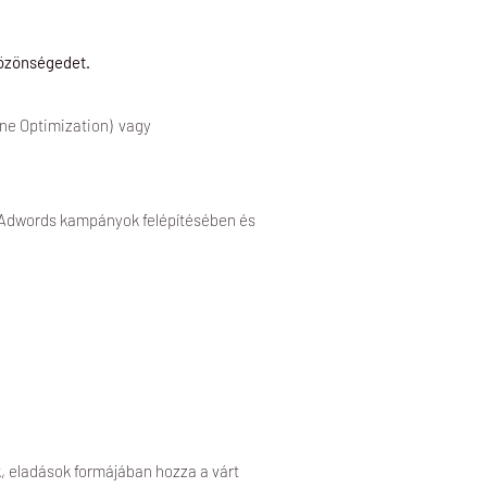
O
közönségedet.
ine Optimization) vagy
e Adwords kampányok felépítésében és
k, eladások formájában hozza a várt