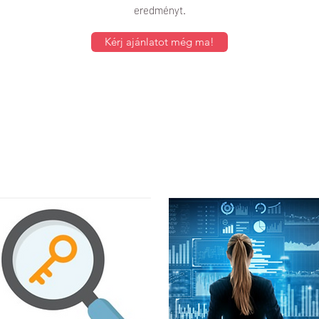
eredményt.
Kérj ajánlatot még ma!
Kulcsszó
Weboldal
kutatás
analizálás