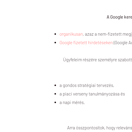
A Google ker
organikusan
, azaz a nem-fizetett meg
Google fizetett hirdetéseken
(Google A
Ügyfeleim részére személyre szabott
a gondos stratégiai tervezés,
a piaci verseny tanulmányozása és
a napi mérés,
Arra összpontosítok, hogy releváns