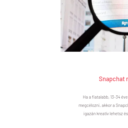
Snapchat 
Ha a fiatalabb, 13-34 év
megcélozni, akkor a Snapch
igazán kreatív lehetsz és