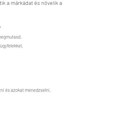
ítik a márkádat és növelik a
?
 megmutasd,
ügyfelekkel.
ni és azokat menedzselni.