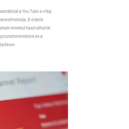
asználóval a You Tube a világ
eresőmotorja. A videós
etések remekül használhatók
apcsolatteremtésre és a
pítésre.