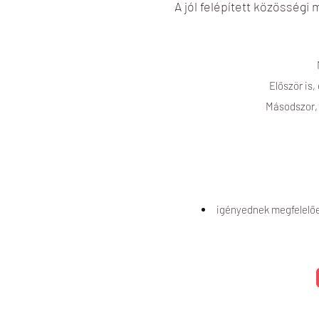
A jól felépített közösségi 
Először is
Másodszor, 
igényednek megfelelőe