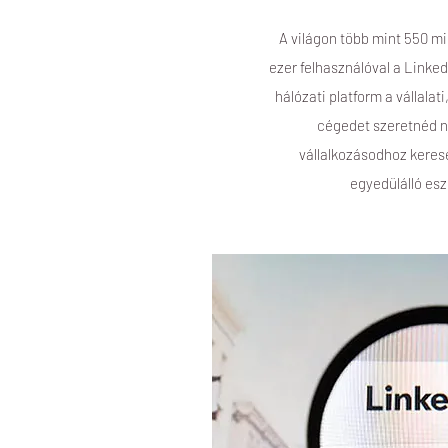
A világon több mint 550 m
ezer felhasználóval a Linke
hálózati platform a vállalati
cégedet szeretnéd n
vállalkozásodhoz kerese
egyedülálló esz