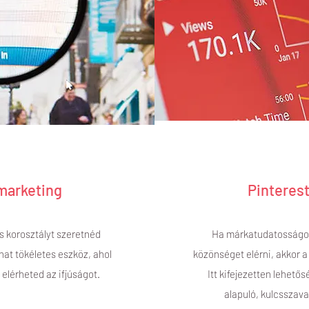
marketing
Pinteres
es korosztályt szeretnéd
Ha márkatudatosságot 
at tökéletes eszköz, ahol
közönséget elérni, akkor a P
 elérheted az ifjúságot.
Itt kifejezetten lehető
alapuló, kulcsszava