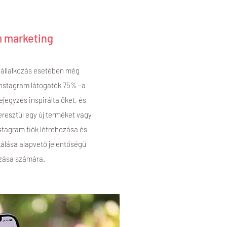
m marketing
vállalkozás esetében még
 Instagram látogatók 75% -a
jegyzés inspirálta őket, és
resztül egy új terméket vagy
nstagram fiók létrehozása és
kálása alapvető jelentőségű
ozása számára.