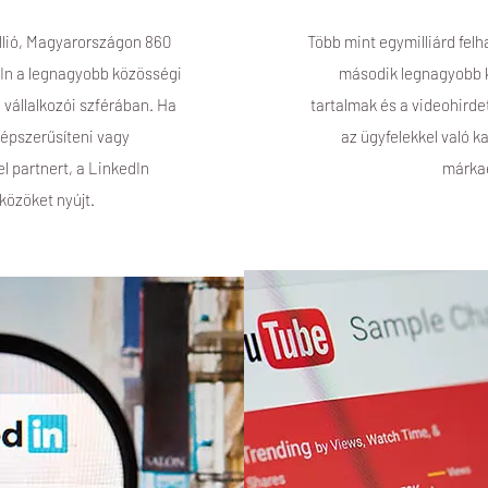
illió, Magyarországon 860
Több mint egymilliárd felh
dIn a legnagyobb közösségi
második legnagyobb k
, vállalkozói szférában. Ha
tartalmak és a videohird
épszerűsíteni vagy
az ügyfelekkel való k
l partnert, a LinkedIn
márkaé
közöket nyújt.