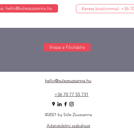
ma: hello@sulezsuzsanna.hu
Keress bizalommal: +36 7
Vissza a Főoldalra
hello@sulezsuzsanna.hu
+36 70 77 55 731
©2021 by Süle Zsuzsanna
Adatvédelmi szabályzat