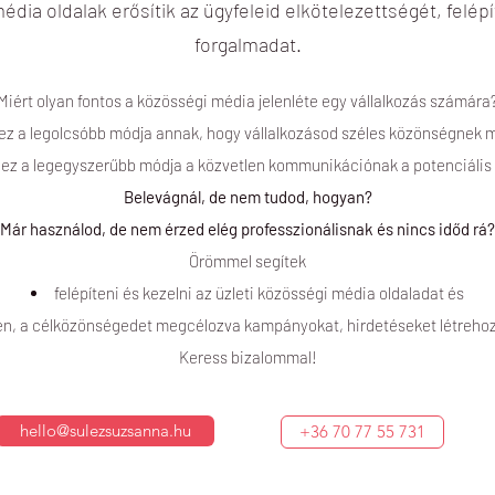
média oldalak erősítik az ügyfeleid elkötelezettségét, felép
forgalmadat.
Miért olyan fontos a közösségi média jelenléte egy vállalkozás számára
, ez a legolcsóbb módja annak, hogy vállalkozásod széles közönségnek
ez a legegyszerűbb módja a közvetlen kommunikációnak a potenciális 
Belevágnál, de nem tudod, hogyan?
Már használod, de nem érzed elég professzionálisnak és nincs időd rá?
Örömmel segítek
felépíteni és kezelni az üzleti közösségi média oldaladat és
n, a célközönségedet megcélozva kampányokat, hirdetéseket létrehoz
Keress bizalommal!
hello@sulezsuzsanna.hu
+36 70 77 55 731