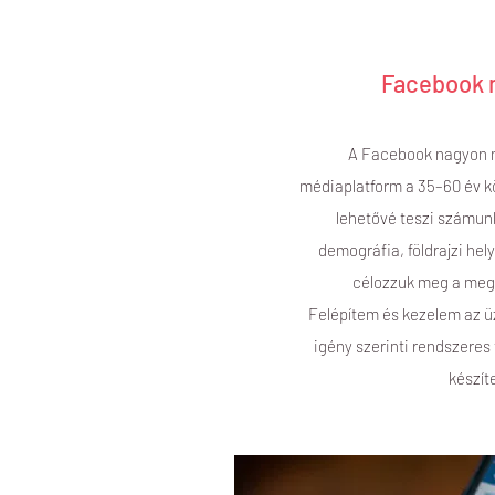
Facebook 
A Facebook nagyon 
médiaplatform a 35–60 év k
lehetővé teszi számun
demográfia, földrajzi hely
célozzuk meg a meg
Felépítem és kezelem az ü
igény szerinti rendszeres
készíte