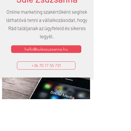
Online marketing szakértőként segítek
láthatóvá tenni a vállalkozásodat, hogy
Rád találjanak az ügyfeleid és sikeres
legyél.
hello@sulezsuzsanna.hu
+36 70 77 55 731