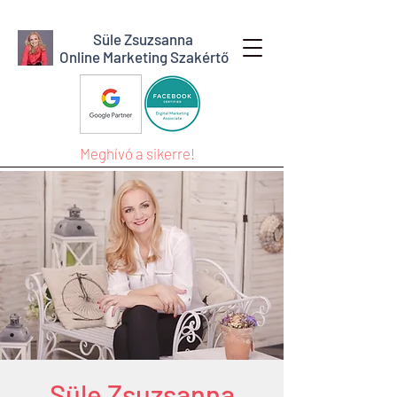
Süle Zsuzsanna
Online Marketing Szakértő
Meghívó a sikerre!
Süle Zsuzsanna