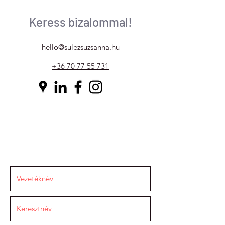
Keress bizalommal!
hello@sulezsuzsanna.hu
+36 70 77 55 731