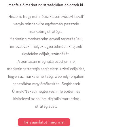
megfelelő marketing stratégiákat dolgozok ki.
Hiszem, hogy nem létezik a „one-size-fits-all”
vagyis mindenkire egyformán passzoló
marketing stratégia.
Marketing módszereim egyedi tervezésűek,
innovatívak, melyek egyértelműen kifejezik
ügyfeleim céljait, szándékát.
A pontosan meghatározott online
marketingstratégia segít elérni üzleti céljaidat,
legyen az márkaismertség, webhely forgalom
generálása vagy értékesítés. Segíthetek
Önnek/Neked megtervezni, felépíteni és
kivitelezni az online, digitális marketing
stratégiádat.
Kérj ajánlatot még ma!