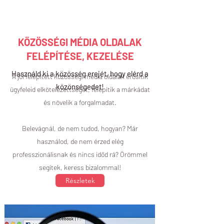
KÖZÖSSÉGI MÉDIA OLDALAK
FELÉPÍTÉSE, KEZELÉSE
Használd ki a közösség erejét, hogy elérd a
A jól felépített közösségi média oldalak erősítik
közönségedet!
ügyfeleid elkötelezettségét, felépítik a márkádat
és növelik a forgalmadat.
Belevágnál, de nem tudod, hogyan? Már
használod, de nem érzed elég
professzionálisnak és nincs időd rá? Örömmel
segítek, keress bizalommal!
Részletek