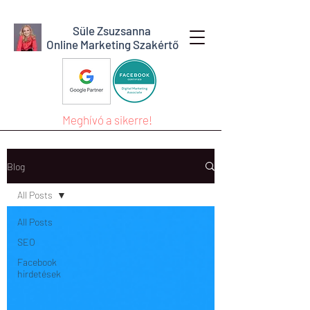
Süle Zsuzsanna
Online Marketing Szakértő
Meghívó a sikerre!
Blog
All Posts
All Posts
SEO
Facebook
hirdetések